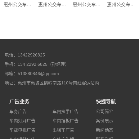
惠州公交车身广告-统一阿萨姆奶茶车身广告
惠州公交车身广告-尚品宅配车身广告案例
惠州公交车身广告-宏宇陶瓷车身广告案例
惠州公交车身广告-红牛车身广告客户案例
电话：13422926825
手机：134 2292 6825（孙经理）
邮箱：513880846@qq.com
地址：惠州市惠城区鹅岭南路110号南线客运站内
广告业务
快捷导航
车身广告
车内拉手广告
公司简介
车内灯厢广告
车内挡板广告
案例展示
车载电视广告
出租车广告
新闻动态