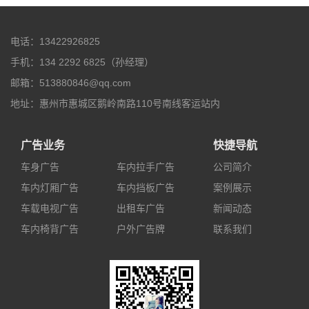
电话：13422926825
手机：134 2292 6825（孙经理）
邮箱：513880846@qq.com
地址：惠州市惠城区鹅岭南路110号南线客运站内
广告业务
快捷导航
车身广告
车内拉手广告
公司简介
车内灯厢广告
车内挡板广告
案例展示
车载电视广告
出租车广告
新闻动态
车内椅背广告
户外广告牌
联系我们