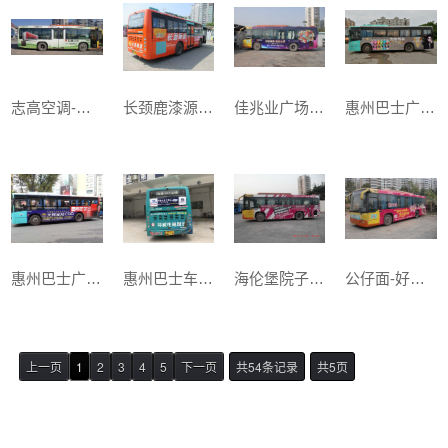
志高空调-夏季清凉来袭
长颈鹿漆源自香港-进驻做公交车体广告
佳兆业广场-佳彩璀璨，盛放全城
惠州巴士广告-天喔鸡尾酒车身广告案例
惠州巴士广告-光辉家居CBD车身广告客户案例
惠州巴士车体车身广告-恋爱恋家恋海马
海伦堡院子房地产
公仔面-好吃的味道
上一页
1
2
3
4
5
下一页
共54条记录
共5页